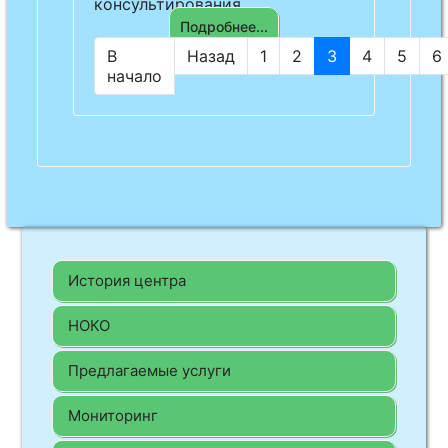
консультирования.
Подробнее...
В
Назад
1
2
3
4
5
6
начало
История центра
НОКО
Предлагаемые услуги
Мониторинг