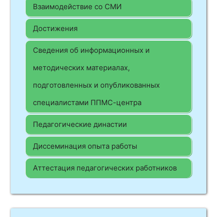
Взаимодействие со СМИ
Достижения
Сведения об информационных и
методических материалах,
подготовленных и опубликованных
специалистами ППМС-центра
Педагогические династии
Диссеминация опыта работы
Аттестация педагогических работников