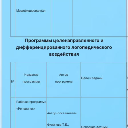
Модифицированная
П
рограммы целенаправленного и
дифференцированного логопедического
воздействия
Название
Автор
Цели и задачи
№
программы
программы
Рабочая программа
«Речевичок»
Автор-составитель
Филичева Т.Б.,
Освоение детьми