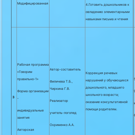
Модифицированная
4.Готовить дошкольников к
овладению элементарными
навыками письма и чтения
Рабочая программа
Автор-составитель
«Говорим
Коррекция речевых
правильно-1»
нарушений у обучающихся
Филичева Т.Б.,
дошкольного, младшего
Чиркина Г.В.
Форма организации
школьного возраста;
3
-
Реализатор
оказание консультативной
помощи родителям.
индивидуальные
учитель-логопед
занятия
Охрименко А.А.
Авторская