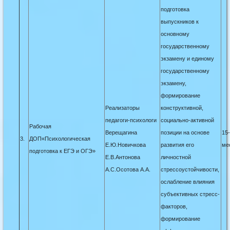
подготовка
выпускников к
основному
государственному
экзамену и единому
государственному
экзамену,
формирование
Реализаторы
конструктивной,
педагоги-психологи
социально-активной
Рабочая
Верещагина
позиции на основе
15-
3.
ДОП«Психологическая
Е.Ю.Новичкова
развития его
ме
подготовка к ЕГЭ и ОГЭ»
Е.В.Антонова
личностной
А.С.Осотова А.А.
стрессоустойчивости,
ослабление влияния
субъективных стресс-
факторов,
формирование