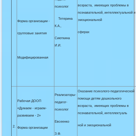
возраста, имеющих проблемы в
психолог
познавательной, интеллектуаль
ной и
Тетерина
эмоциональной
Форма организации -
К.А.,
сферах
групповые занятия
Сиюткина
И.И.
Модифицированная
Оказание психолого-педагогической
Реализаторы-
помощи детям дошкольного
Рабочая ДООП
педагог-
возраста, имеющих проблемы в
«Думаем - играем-
психолог
познавательной, интеллектуаль
развиваем - 2»
Евсеенко
ной и эмоциональной
2.
Форма организации
З.Ф.