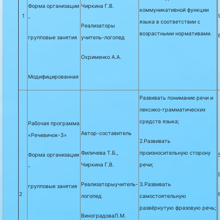
Форма организации
Чиркина Г.В.
коммуникативной функции
1
-
языка в соответствии с
Реализаторы
возрастными нормативами.
групповые занятия
учитель-логопед
Охрименко А.А.
Модифицированная
Развивать понимание речи и
лексико-грамматических
средств языка;
Рабочая программа
Автор-составитель
«Речевичок-3»
2.Развивать
Филичева Т.Б.,
произносительную сторону
Форма организации
Чиркина Г.В.
речи;
-
Реализаторыучитель-
3.Развивать
групповые занятия
2
логопед
самостоятельную
развёрнутую фразовую речь;
ВиноградоваЛ.М.