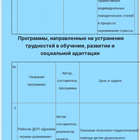
эффективных
индивидуальных
поведенческих стилей
в процессе
переживания стресса.
Программы, направленные на устранение
трудностей в обучении, развитии и
социальной адаптации
№
Автор,
Название
составитель
Цель и з
адачи
программы
программы
1
Автор-
составитель-
Рабочая ДОП «Думаем
Оказание психолого-педагогической
реализатор
- играем-развиваем»
помощи детям дошкольного
педагог-