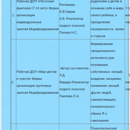
Рабочая ДОП «Песочная
родителям и детям в
Ратникова
фантазия (7-14 лет)» Форма
познании себя и мира
7-1
Е.В.Гаврик
1.
организации
своего ребёнка, в
ме
А.В. Реализатор
индивидуальные
преодолении
ча
педагог-психолог
занятия Модифицированная
неуверенности, тревог
Попова Н.С.
и страхов
Формирование
эмоционального
интеллекта (рас
познавание
Автор-состовитель
Рабочая ДОП «Мир цветов
собственных эмоций,
Л.Д.
5-
и чувств» Форма
владение эмоциями,
2.
Мардер Реализатор
ме
организации групповые
понимание эмоций
педагог-психолог
ча
занятия Модифицированная
других людей,
Павлова О.А.
самомотивация),
положительного
образа Я и
самооценки
Психологическая