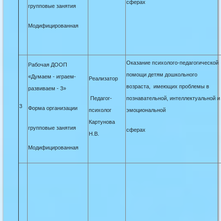
сферах
групповые занятия
Модифицированная
Оказание психолого-педагогической
Рабочая ДООП
помощи детям дошкольного
«Думаем - играем-
Реализатор
возраста, имеющих проблемы в
развиваем - 3»
Педагог-
познавательной, интеллектуаль
ной и
3
Форма организации
психолог
эмоциональной
Картунова
групповые занятия
сферах
Н.В.
Модифициро
ванная