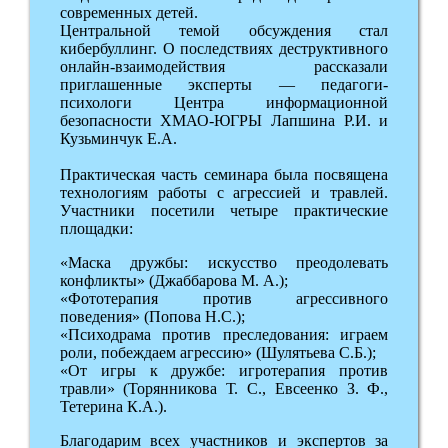
современных детей.
Центральной темой обсуждения стал
кибербуллинг. О последствиях деструктивного
онлайн-взаимодействия рассказали
приглашенные эксперты — педагоги-
психологи Центра информационной
безопасности ХМАО-ЮГРЫ Лапшина Р.И. и
Кузьминчук Е.А.
Практическая часть семинара была посвящена
технологиям работы с агрессией и травлей.
Участники посетили четыре практические
площадки:
«Маска дружбы: искусство преодолевать
конфликты» (Джаббарова М. А.);
«Фототерапия против агрессивного
поведения» (Попова Н.С.);
«Психодрама против преследования: играем
роли, побеждаем агрессию» (Шулятьева С.Б.);
«От игры к дружбе: игротерапия против
травли» (Торянникова Т. С., Евсеенко З. Ф.,
Тетерина К.А.).
Благодарим всех участников и экспертов за