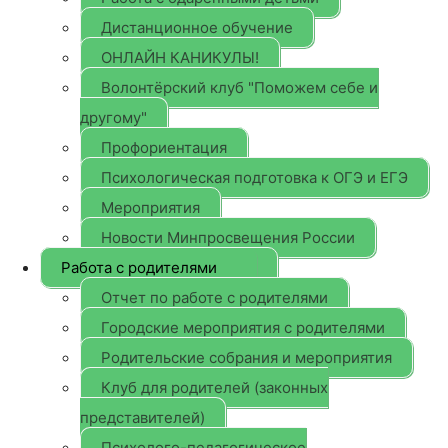
Дистанционное обучение
ОНЛАЙН КАНИКУЛЫ!
Волонтёрский клуб "Поможем себе и
другому"
Профориентация
Психологическая подготовка к ОГЭ и ЕГЭ
Мероприятия
Новости Минпросвещения России
Работа с родителями
Отчет по работе с родителями
Городские мероприятия с родителями
Родительские собрания и мероприятия
Клуб для родителей (законных
представителей)
Психолого-педагогическое