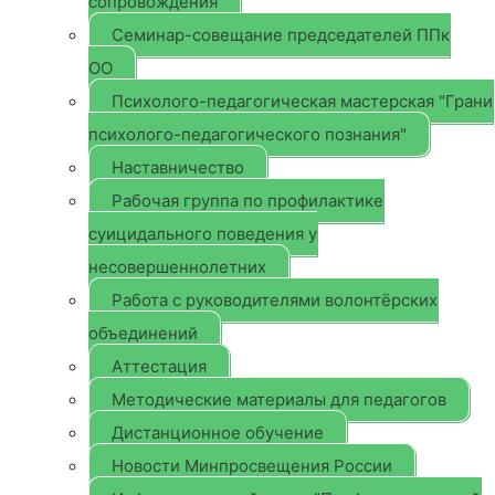
сопровождения
Семинар-совещание председателей ППк
ОО
Психолого-педагогическая мастерская "Грани
психолого-педагогического познания"
Наставничество
Рабочая группа по профилактике
суицидального поведения у
несовершеннолетних
Работа с руководителями волонтёрских
объединений
Аттестация
Методические материалы для педагогов
Дистанционное обучение
Новости Минпросвещения России