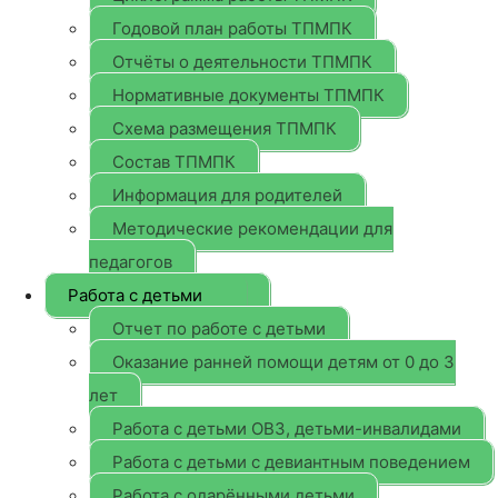
Годовой план работы ТПМПК
Отчёты о деятельности ТПМПК
Нормативные документы ТПМПК
Схема размещения ТПМПК
Состав ТПМПК
Информация для родителей
Методические рекомендации для
педагогов
Работа с детьми
Отчет по работе с детьми
Оказание ранней помощи детям от 0 до 3
лет
Работа с детьми ОВЗ, детьми-инвалидами
Работа с детьми с девиантным поведением
Работа с одарёнными детьми