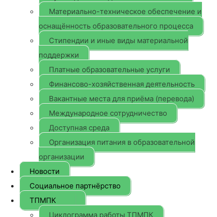
Материально-техническое обеспечение и
оснащённость образовательного процесса
Стипендии и иные виды материальной
поддержки
Платные образовательные услуги
Финансово-хозяйственная деятельность
Вакантные места для приёма (перевода)
Международное сотрудничество
Доступная среда
Организация питания в образовательной
организации
Новости
Социальное партнёрство
ТПМПК
Циклограмма работы ТПМПК