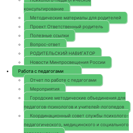
консультирование
Методические материалы для родителей
Проект Ответственный родитель
Полезные ссылки
Вопрос-ответ
РОДИТЕЛЬСКИЙ НАВИГАТОР
Новости Минпросвещения России
Работа с педагогами
Отчет по работе с педагогами
Мероприятия
Городские методические объединения для
педагогов-психологов и учителей-логопедов
Координационный совет службы психолого-
педагогического, медицинского и социального