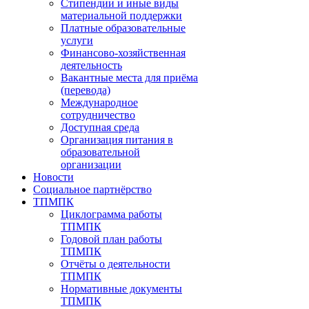
Стипендии и иные виды
материальной поддержки
Платные образовательные
услуги
Финансово-хозяйственная
деятельность
Вакантные места для приёма
(перевода)
Международное
сотрудничество
Доступная среда
Организация питания в
образовательной
организации
Новости
Социальное партнёрство
ТПМПК
Циклограмма работы
ТПМПК
Годовой план работы
ТПМПК
Отчёты о деятельности
ТПМПК
Нормативные документы
ТПМПК