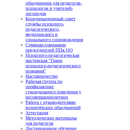
объединения для педагогов-
психологов и учителей-
логопедов
Координационный совет
службы психолого-
педагогического,
медицинского и
социального сопровождения
Семинар-совещание
председателей ППк ОО
Психолого-педагогическая
мастерская "Грани
психолого-педагогического
познания"
Наставничество
Рабочая группа по
профилактике
суицидального поведения у
несовершеннолетних
Работа с руководителями
волонтёрских объединений
Аттестация
Методические материалы
для педагогов
Дистанционное обучение